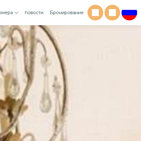
омера
hовости
Бронирование