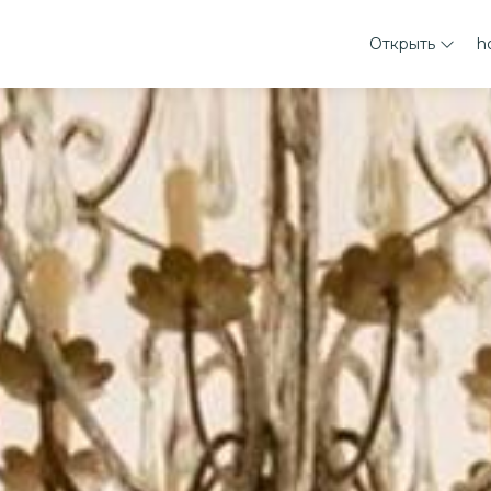
Oткрыть
h