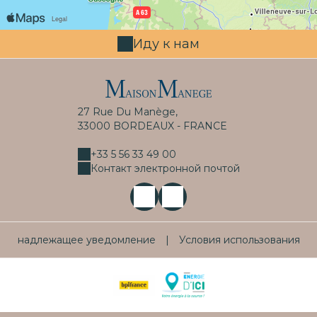
Иду к нам
27 Rue Du Manège,
33000 BORDEAUX - FRANCE
+33 5 56 33 49 00
Контакт электронной почтой
надлежащее уведомление
|
Условия использования